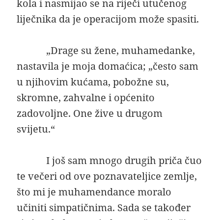
kola i nasmijao se na riječi utučenog
liječnika da je operacijom može spasiti.
„Drage su žene, muhamedanke,
nastavila je moja domaćica; „često sam
u njihovim kućama, pobožne su,
skromne, zahvalne i općenito
zadovoljne. One žive u drugom
svijetu.“
I još sam mnogo drugih priča čuo
te večeri od ove poznavateljice zemlje,
što mi je muhamendance moralo
učiniti simpatičnima. Sada se također