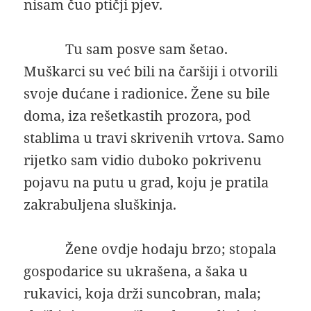
nisam čuo ptičji pjev.
Tu sam posve sam šetao.
Muškarci su već bili na čaršiji i otvorili
svoje dućane i radionice. Žene su bile
doma, iza rešetkastih prozora, pod
stablima u travi skrivenih vrtova. Samo
rijetko sam vidio duboko pokrivenu
pojavu na putu u grad, koju je pratila
zakrabuljena sluškinja.
Žene ovdje hodaju brzo; stopala
gospodarice su ukrašena, a šaka u
rukavici, koja drži suncobran, mala;