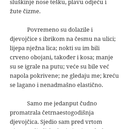
sluškinje nose tešku, plavu odjeću i
žute čizme.
Povremeno su dolazile i
djevojčice s ibrikom na česmu na ulici;
lijepa nježna lica; nokti su im bili
crveno obojani, također i kosa; manje
su se igrale na putu; veće su bile već
napola pokrivene; ne gledaju me; kreću
se lagano i nenadmašno elastično.
Samo me jedanput čudno
promatrala četrnaestogodišnja
djevojčica. Sjedio sam pred vrtom