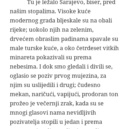
Tu je ležalo Sarajevo, biser, pred
našim stopalima. Visoke kuće
modernog grada bljeskale su na obali
rijeke; uokolo njih na zelenim,
drvećem obraslim padinama spavale su
male turske kuće, a oko četrdeset vitkih
minareta pokazivali su prema
nebesima. I dok smo gledali i divili se,
oglasio se poziv prvog mujezina, za
njim su uslijedili i drugi; čudesno
mekan, naričući, vapijući, prodoran ton
prožeo je večernji zrak, kada su se
mnogi glasovi nama nevidljivih
pozivatelja stopili u jedan i prema