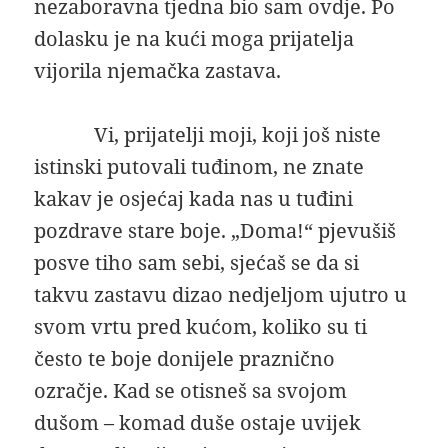
nezaboravna tjedna bio sam ovdje. Po
dolasku je na kući moga prijatelja
vijorila njemačka zastava.
Vi, prijatelji moji, koji još niste
istinski putovali tuđinom, ne znate
kakav je osjećaj kada nas u tuđini
pozdrave stare boje. „Doma!“ pjevušiš
posve tiho sam sebi, sjećaš se da si
takvu zastavu dizao nedjeljom ujutro u
svom vrtu pred kućom, koliko su ti
često te boje donijele praznično
ozračje. Kad se otisneš sa svojom
dušom – komad duše ostaje uvijek