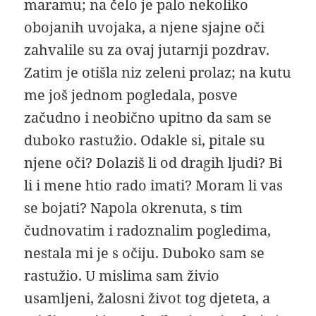
maramu; na čelo je palo nekoliko
obojanih uvojaka, a njene sjajne oči
zahvalile su za ovaj jutarnji pozdrav.
Zatim je otišla niz zeleni prolaz; na kutu
me još jednom pogledala, posve
začudno i neobično upitno da sam se
duboko rastužio. Odakle si, pitale su
njene oči? Dolaziš li od dragih ljudi? Bi
li i mene htio rado imati? Moram li vas
se bojati? Napola okrenuta, s tim
čudnovatim i radoznalim pogledima,
nestala mi je s očiju. Duboko sam se
rastužio. U mislima sam živio
usamljeni, žalosni život tog djeteta, a