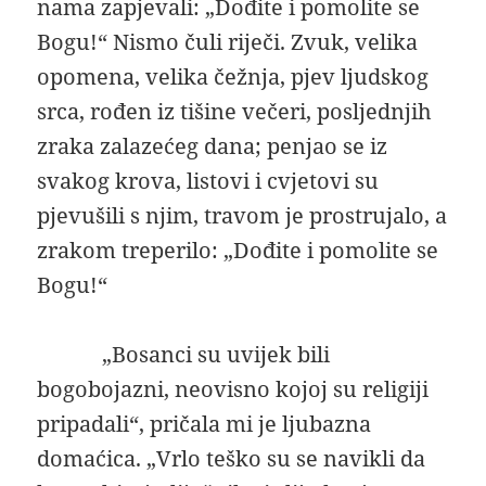
nama zapjevali: „Dođite i pomolite se
Bogu!“ Nismo čuli riječi. Zvuk, velika
opomena, velika čežnja, pjev ljudskog
srca, rođen iz tišine večeri, posljednjih
zraka zalazećeg dana; penjao se iz
svakog krova, listovi i cvjetovi su
pjevušili s njim, travom je prostrujalo, a
zrakom treperilo: „Dođite i pomolite se
Bogu!“
„Bosanci su uvijek bili
bogobojazni, neovisno kojoj su religiji
pripadali“, pričala mi je ljubazna
domaćica. „Vrlo teško su se navikli da