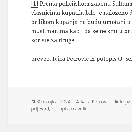
[1]
Prema policijskom zakonu Sultana
vlasnicima kupatila bilo je naloženo 
prilikom kupanja ne budu umotani u 
muslimanima kao i da se ne smiju bri
koriste za druge.
preveo: Ivica Petrović iz putopis O. S
Objavljeno
Autor
Kateg
30 ožujka, 2024
Ivica Petrović
knjiž
dana
prijevod
,
putopis
,
travnik