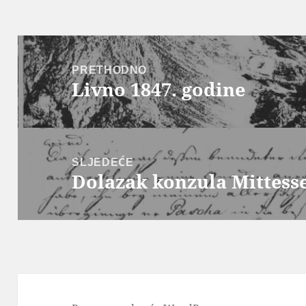
Navigacija
objava
PRETHODNO
Livno 1847. godine
Prethodna
objava:
SLJEDEĆE
Dolazak konzula Mittess
Sljedeća
objava: