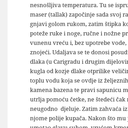
nesnošljiva temperatura. Tu se ispr
maser (tallak) započinje sada svoj rad
gnjavi golom rukom, zatim štipka k
poteže ruke i noge, ručne i nožne pr
vunenu vreću i, bez upotrebe vode, po
znojeći. Udaljava se te donosi posud
dlaka (u Carigradu i drugim dijelov
kugla od kozje dlake otprilike velič
toplu vodu koja se ovdje iz željeznih
kamena bazena te pravi sapunicu mij
utrlja pomoću četke, ne štedeći čak 
neugodno djeluje. Zatim zahvaća iz 
njome polije kupača. Nakon što mu je
umotao glavu suhom, vrućom krpom