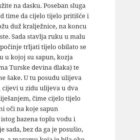
užite na dasku. Poseban sluga
 time da cijelo tijelo pritišće i
ožu duž kralježnice, na koncu
ste. Sada stavlja ruku u malu
činje trljati tijelo obilato se
u u kojoj su sapun, kozja
ima Turske devina dlaka) te
ine šake. U tu posudu ulijeva
 cijevi u zidu ulijeva u dva
ešanjem, čime cijelo tijelo
ni oči na koje sapun
istog bazena toplu vodu i
 sada, bez da ga je posušio,
, a maramu koja je bila oko