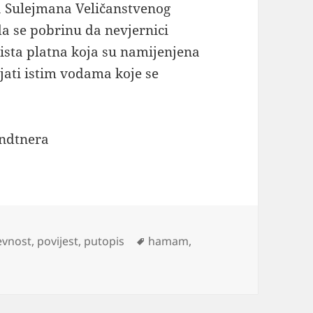
 Sulejmana Veličanstvenog
da se pobrinu da nevjernici
ista platna koja su namijenjena
jati istim vodama koje se
endtnera
orije
Oznake
evnost
,
povijest
,
putopis
hamam
,