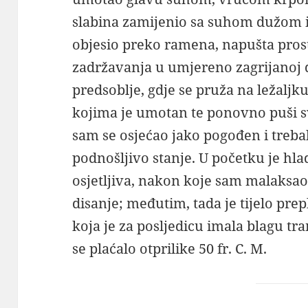
slabina zamijenio sa suhom dužom i
objesio preko ramena, napušta prost
zadržavanja u umjereno zagrijanoj d
predsoblje, gdje se pruža na ležal
kojima je umotan te ponovno puši 
sam se osjećao jako pogođen i treba
podnošljivo stanje. U početku je hla
osjetljiva, nakon koje sam malaksao 
disanje; međutim, tada je tijelo pre
koja je za posljedicu imala blagu tr
se plaćalo otprilike 50 fr. C. M.