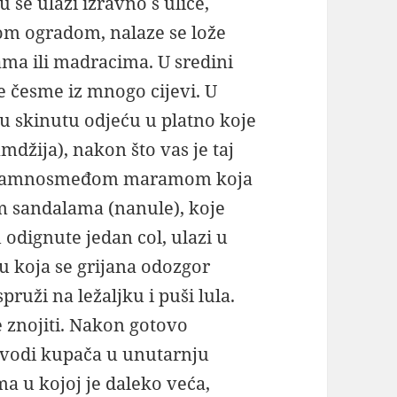
u se ulazi izravno s ulice,
om ogradom, nalaze se lože
kama ili madracima. U sredini
 česme iz mnogo cijevi. U
oju skinutu odjeću u platno koje
džija), nakon što vas je taj
, tamnosmeđom maramom koja
m sandalama (nanule), koje
 odignute jedan col, ulazi u
u koja se grijana odozgor
pruži na ležaljku i puši lula.
e znojiti. Nakon gotovo
vodi kupača u unutarnju
a u kojoj je daleko veća,