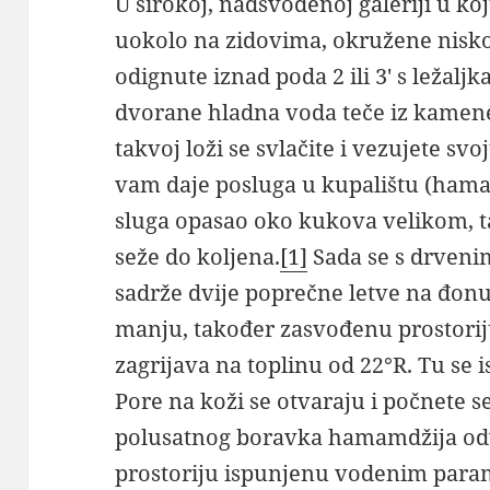
U širokoj, nadsvođenoj galeriji u koj
uokolo na zidovima, okružene nisk
odignute iznad poda 2 ili 3′ s ležalj
dvorane hladna voda teče iz kamene
takvoj loži se svlačite i vezujete sv
vam daje posluga u kupalištu (hamam
sluga opasao oko kukova velikom
seže do koljena.
[1]
Sada se s drveni
sadrže dvije poprečne letve na đonu
manju, također zasvođenu prostorij
zagrijava na toplinu od 22°R. Tu se is
Pore na koži se otvaraju i počnete s
polusatnog boravka hamamdžija od
prostoriju ispunjenu vodenim param