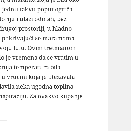
 jednu takvu poput ogrtča
oriju i ulazi odmah, bez
rugoj prostoriji, u hladno
jku pokrivajući se maramama
svoju lulu. Ovim tretmanom
lo je vremena da se vratim u
dnija temperatura bila
u vrućini koja je otežavala
plavila neka ugodna toplina
anspiraciju. Za ovakvo kupanje