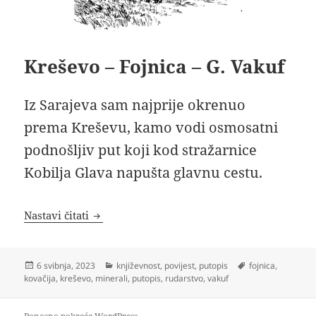
Kreševo – Fojnica – G. Vakuf
Iz Sarajeva sam najprije okrenuo
prema Kreševu, kamo vodi osmosatni
podnošljiv put koji kod stražarnice
Kobilja Glava napušta glavnu cestu.
Kreševo – Fojnica – G. Vakuf
Nastavi čitati
Objavljeno
Kategorije
Oznake
6 svibnja, 2023
književnost
,
povijest
,
putopis
fojnica
,
dana
kovačija
,
kreševo
,
minerali
,
putopis
,
rudarstvo
,
vakuf