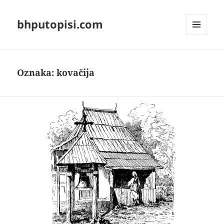
bhputopisi.com
IZBORNIK
I
WIDGETI
Oznaka:
kovačija