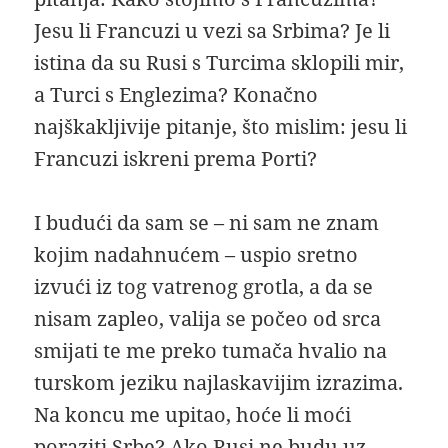
Jesu li Francuzi u vezi sa Srbima? Je li
istina da su Rusi s Turcima sklopili mir,
a Turci s Englezima? Konačno
najškakljivije pitanje, što mislim: jesu li
Francuzi iskreni prema Porti?
I budući da sam se – ni sam ne znam
kojim nadahnućem – uspio sretno
izvući iz tog vatrenog grotla, a da se
nisam zapleo, valija se počeo od srca
smijati te me preko tumača hvalio na
turskom jeziku najlaskavijim izrazima.
Na koncu me upitao, hoće li moći
poraziti Srbe? Ako Rusi ne budu uz