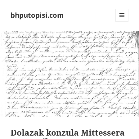
bhputopisi.com
IZBORNIK
I
WIDGETI
Dolazak konzula Mittessera