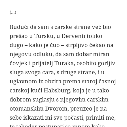
(…)
Budući da sam s carske strane već bio
prešao u Tursku, u Derventi toliko
dugo – kako je čuo – strpljivo čekao na
njegovu odluku, da sam dobar miran
čovjek i prijatelj Turaka, osobito gorljiv
sluga svoga cara, s druge strane, i u
uglavnom iz obzira prema staroj časnoj
carskoj kući Habsburg, koja je u tako
dobrom suglasju s njegovim carskim
otomanskim Dvorom, preuzeo je na
sebe iskazati mi sve počasti, primiti me,
te također postupati sa mnom kako