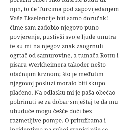
njih, to će Turcima pod zapovijedanjem
Vaše Ekselencije biti samo doručak!
čime sam zadobio njegovo puno
povjerenje, pustivši svoje ljude unutra
te su mi na njegov znak zaogrnuli
ogrtač od samurovine, a tumača Rottu i
pisara Werkheimera također nešto
običnijim krznom; što je međutim
njegovoj posluzi moralo biti skupo
plaćeno. Na odlasku mi je paša obećao
pobrinuti se za dobar smještaj te da mu
ubuduće mogu češće doći bez
razmetljive pompe. O pritužbama i
incidentima na suhoj granici nije se