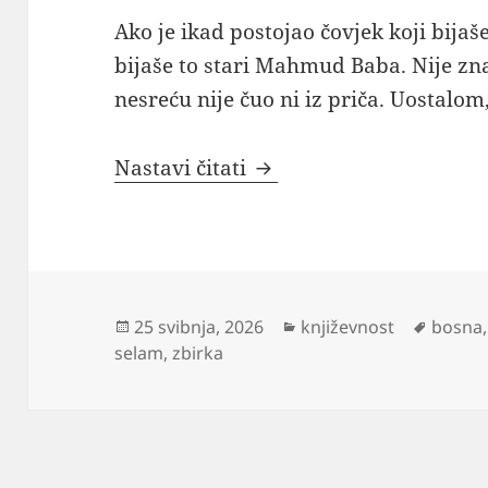
Ako je ikad postojao čovjek koji bijaš
bijaše to stari Mahmud Baba. Nije zna
nesreću nije čuo ni iz priča. Uostalom
Mahmud Baba (Otac M
Nastavi čitati
Objavljeno
Kategorije
Oznak
25 svibnja, 2026
književnost
bosna
dana
selam
,
zbirka