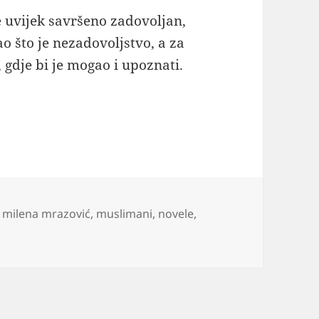
e uvijek savršeno zadovoljan,
o što je nezadovoljstvo, a za
, gdje bi je mogao i upoznati.
ahmud)
e
,
milena mrazović
,
muslimani
,
novele
,